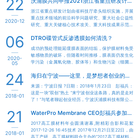
22
沃浦膜共同申报2021浙江省重点研发计划立项
浙江省重点研发计划由省科技厅牵头组织实施，开展
重点技术领域的前沿科学问题研究、重大社会公益性
2020-12
研究、重大关键核心技术攻关、重大科技成果示范应
用和重大国际科技合作等研究活动的科技计划。通过
06
DTRO碟管式反渗透膜如何清洗？
项目实施，加快取得一批标志性成果和战略性产品，
解决一批关键核心技术和科技瓶颈问题，为浙江省经
成功的预处理能延缓膜表面的结垢，保护膜材料免受
济社会高质量发展和“两个高水平”建设提供战略支
敏感物质的破坏，但随着时间推移，膜表面仍发生化
2020-
撑。? 《高盐高有机物工业废水近零排放及资源化关键
学污染（金属氧化物、胶体等）和生物污染（细菌粘
05
技术研究与应用示范》由宁波沃浦膜科技有限公司联
泥等），因此定期清洗应视为系统操作的重要部分。
合天津大学浙江研究院、天津大学化工学院工业结晶
24
海归在宁波——这里，是梦想者创业的主场
当反渗透性能下降到一定程度时，就要进行及时有效
团队和中化（宁波）润沃膜科技有限公司…
地化学清洗，恢复系统性能，避免造成严重膜污染而
来源：宁波日报 ?日期：2018年1月23日 彭福兵：
难以恢复。? 水力冲洗 DTRO膜组件在每次系统关闭
这是一块“双创”热土 “来宁波创业这条路，真的是走对
2018-01
时自动进行冲洗。冲洗时间一般设定为15—20分钟。
了！”与笔者聊起创业经历，宁波沃浦膜科技有限公司
主要目的是采用DTRO的透过液，利用流体的紊流作用
总经理彭福兵不禁竖起了大拇指，“2014年，我不想一
使污染物自膜面剥离而被冲走，并防止停机状态下渗
21
WaterPro Membrane CEO彭福兵参加高工膜材料年会
直给外国人打工，就萌生了自己创业的想法，因为之
滤液中的污染物在膜片表面沉…
前和宁波有过接触，后来我入选了宁波‘3315计划’，
2017高工膜材料年会圆满谢幕,附精彩合影和花絮
所以就来宁波创业了。” 2015年，曾在美国加州大学
2017-12-26 16:45技术 2017年12月21日至22日，由
2018-01
洛杉矶分校留学的环境工程博士彭福兵辞去了英国公
高工产研、高工膜材料联合主办的“2017高工膜材料产