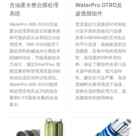
WaterPro GTRO反
含油废水整合膜处理
渗透膜组件
系统
宽流道抗污染膜是针对有机
WaterPro IMS-5000含油
污染开发的高效抗污染膜，
废水处理系统是目前最有效
具有34和48mil的无与伦比
和可靠的采出水和回注水处
的平行流道，低粗糙度的过
理技术。IMS-5000提供了
流膜面，近电中性的表面特
膜处理和机械油水分离技术
性，高强度的FRP外壳结
的独特结合，节能高效的水
构，保证了膜组件在高污染
力设计，通过SmartFlux 智
水源中的高效、低污染特
能流量控制管理系统提供的
性。建议在污染严重、高浓
自动自适应实时过程优化。
度物料分离等情况下选择，
WaterPro IMS-5000能持
选择合适的预处理方式，提
续处理含有高达2%的油含
高膜组件的使用寿命。
量和0.5%固体含量的含油
废水。