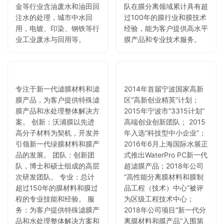
金等行业含油废水和油田回
队在膜分离领域累计具有超
注水的处理，城市中水回
过100年的膜行业和膜技术
用，电镀、印染、钢铁等行
经验，能为客户提供高水平
业工业废水与回用等。
膜产品和专业技术服务。
专注于新一代滤膜材料和滤
2014年首届宁波国家高新
膜产品，为客户提供特殊滤
区“高新创业精英”计划；
膜产品和水处理整体解决方
2015年宁波市“3315计划”
案。 创新：沃浦膜以先进
高端创业创新团队； 2015
高分子材料为契机，开发并
年入选“科技型中小企业”；
引领新一代绿膜材料和膜产
2016年6月上海国际水展正
品的发展。 团队：创新团
式推出WaterPro PC新一代
队，博士和硕士组成的高层
超滤膜产品；2018年公司
次研发团队。 专业：总计
“高性能分离膜材料和膜制
超过150年的膜材料和膜过
品工程（技术）中心”被评
程的专业技能和经验。 服
为区级工程技术中心；
务：为客户提供特殊滤膜产
2018年公司项目“新一代分
品和水处理整体解决方案和
离膜材料和膜产品”入围第