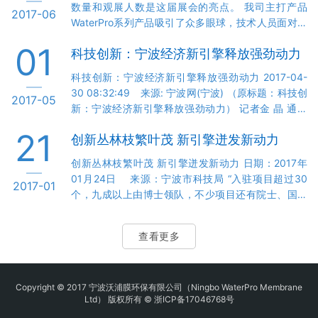
数量和观展人数是这届展会的亮点。 我司主打产品
2017-06
楼，总面积约5万平方米，目前入驻率已达到了
WaterPro系列产品吸引了众多眼球，技术人员面对观
100%，还有许多创客团队在排队等候。”宁波众创空
展商诧异的眼神，针对我们产品特点和技术优势讲述
间负责人说。 近日，在鄞州区科技信息…
01
科技创新：宁波经济新引擎释放强劲动力
给客人们。 我司在今年主推的WaterPro IMS含油废水
整合膜系统演示现场，也让许多客人纷纷驻足观看。
科技创新：宁波经济新引擎释放强劲动力 2017-04-
海外客户增多是今年展会又一大的亮点。 展会三天在
30 08:32:49 来源: 宁波网(宁波) （原标题：科技创
2017-05
紧张忙碌中结束了，公司收获颇多，有5-6家意向客户
新：宁波经济新引擎释放强劲动力） 记者金 晶 通讯
通过洽谈有下一步合作计划，公司推出的WaterPro系
员 王虎羽 “最近，由我们自主研发的量子点膜顺利实
列膜产品，尤其是WaterPro PC膜更是得到…
21
创新丛林枝繁叶茂 新引擎迸发新动力
现量产，产品已通过TCL、PPTV等公司的验证，正成
为公司未来发展的新增长点。”激智科技相关负责人告
创新丛林枝繁叶茂 新引擎迸发新动力 日期：2017年
诉记者，今年一季度公司实现“开门红”，营业收入1.26
01月24日 来源：宁波市科技局 “入驻项目超过30
2017-01
亿元，同比增长26.84%。短短八年，从不到10人的创
个，九成以上由博士领队，不少项目还有院士、国千
业团队，到年产值近7亿元的上市公司，激智科技用速
人才参与。”宁波新材料众创空间负责人郭仲理兴冲冲
度演绎了科技孵化产业的“神…
地亮出“最新成绩单”。“上个月，空间又入驻了一个重
查看更多
量级机构——航空领域先进复合材料联合实验室。”郭
仲理说，该实验室由中航复材与宁波诺丁汉大学联袂
打造，成为国际化高校和专业化国有企业合作的成功
范例，将为宁波国家高新区乃至宁波新材料行业发展
Copyright © 2017
宁波沃浦膜环保有限公司（Ningbo WaterPro Membrane
Ltd）
版权所有 ©
浙ICP备17046768号
注入强劲动力。宁波新材料众创空间高端创新项目扎