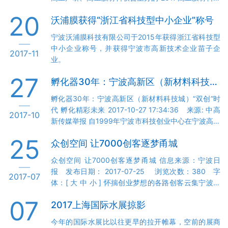
司高管的职务来到了宁波，凭借自己掌握的膜法水处
业高峰论坛”于深圳圆满落幕！为期两天的会议，议程
理技术，成立了宁波沃浦膜科技有限公司…
20
沃浦膜获得“浙江省科技型中小企业”称号
紧凑而又干货满满，汇聚了膜材料领域知名学者专家
及企业代表，针对膜材料领域前沿话题深入探讨，解
宁波沃浦膜科技有限公司于2015年获得浙江省科技型
读产业未来发展方向和趋势，受到了业界广泛好评及
中小企业称号，并获得宁波市高新技术企业苗子企
2017-11
支持。 大咖云集 思想盛宴 本次峰会汇聚的一众行业
业。
大咖，围绕“光学显示膜”、“光伏膜”、“功能膜”“水处理
膜”“膜材料设备”五大主题专场，与…
27
孵化器30年：宁波高新区（新材料科技城）“双创”时代 孵化精彩未来
孵化器30年：宁波高新区（新材料科技城）“双创”时
代 孵化精彩未来 2017-10-27 17:34:36 来源: 中高
2017-10
新传媒举报 自1999年宁波市科技创业中心在宁波高新
区成立以来，宁波高新区科技企业孵化器事业已走过
25
众创空间 让7000创客逐梦甬城
18年历程。 自1999年宁波市首个科技企业孵化器
——宁波市科技创业中心在宁波高新区成立以来，宁
众创空间 让7000创客逐梦甬城 信息来源：宁波日
波高新区科技企业孵化器事业已走过18年历程。 从最
报 发布日期： 2017-07-25 浏览次数：380 字
2017-07
初的租房加简单服务，到可提供企业所需的各类服
体：[ 大 中 小 ] 怀揣创业梦想的各路创客云集宁波。
务，再到孵化器+创业导师、风险投资、各类平台等，
（章勇涛 摄） 来自有关部门的一项调查显示，目前我
宁波高新区孵化器发展经历了1.0版到2.0版…
07
2017上海国际水展掠影
市登记在册的各类创客人才在7000名左右，其中较为
活跃的创客人才超过3000名，创业导师600多名，创
今年的国际水展比以往更早的拉开帷幕，空前的展商
客人才年龄大多在23岁至30岁之间。 “这里总共17层