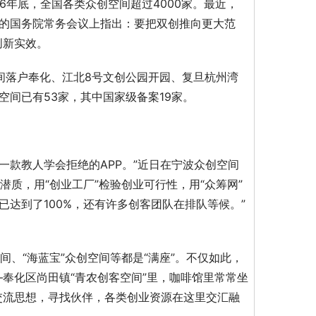
6年底，全国各类众创空间超过4000家。最近，
开的国务院常务会议上指出：要把双创推向更大范
创新实效。
空间落户奉化、江北8号文创公园开园、复旦杭州湾
间已有53家，其中国家级备案19家。
一款教人学会拒绝的APP。”近日在宁波众创空间
潜质，用“创业工厂”检验创业可行性，用“众筹网”
已达到了100%，还有许多创客团队在排队等候。”
间、“海蓝宝”众创空间等都是“满座”。不仅如此，
奉化区尚田镇“青农创客空间”里，咖啡馆里常常坐
交流思想，寻找伙伴，各类创业资源在这里交汇融