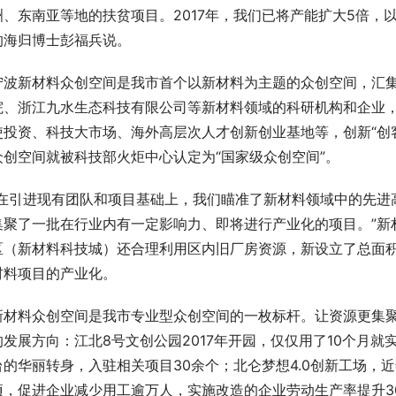
洲、东南亚等地的扶贫项目。2017年，我们已将产能扩大5倍，
的海归博士彭福兵说。
宁波新材料众创空间是我市首个以新材料为主题的众创空间，汇
院、浙江九水生态科技有限公司等新材料领域的科研机构和企业，
使投资、科技大市场、海外高层次人才创新创业基地等，创新“创
众创空间就被科技部火炬中心认定为“国家级众创空间”。
“在引进现有团队和项目基础上，我们瞄准了新材料领域中的先进
集聚了一批在行业内有一定影响力、即将进行产业化的项目。”新
区（新材料科技城）还合理利用区内旧厂房资源，新设立了总面积
材料项目的产业化。
新材料众创空间是我市专业型众创空间的一枚标杆。让资源更集
的发展方向：江北8号文创公园2017年开园，仅仅用了10个月就
台的华丽转身，入驻相关项目30余个；北仑梦想4.0创新工场，近
项，促进企业减少用工逾万人，实施改造的企业劳动生产率提升3