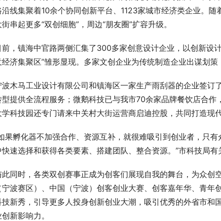
路沿线集聚着10余个协同创新平台、1123家城市经济类企业。随着
大街串起更多“双创细胞”，周边“朋友圈”扩容升级。
目前，镇海中官路两侧汇集了300多家创意设计企业，以创新设
意经济集聚区”雏形显现。多家文创企业为传统制造企业出谋划策，
宁波木马工业设计有限公司和镇海区一家生产雨刮器的企业签订了
转型提供全流程服务；微鹅科技已与我市70余家品牌餐饮店合作
大学科技园还专门请来中关村大街运营商启迪控股，共同打造现代
“如果孵化器不加强合作、资源互补，就很难吸引到创业者，只有众
中快速选择和获得各类要素、搭建团队、整合资源。”市科技局有
与此同时，各类双创赛事正成为创客们展现自我的舞台，为众创空
（宁波赛区）、中国（宁波）创客创业大赛、创客嘉年华、青年
科技新秀，引导更多人投身创新创业大潮，吸引优秀的外省市和
业创新影响力。