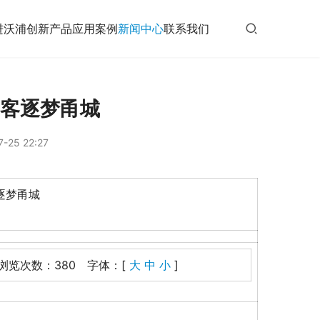
进沃浦
创新产品
应用案例
新闻中心
联系我们
创客逐梦甬城
-25 22:27
客逐梦甬城
 浏览次数：380 字体：[
大
中
小
]