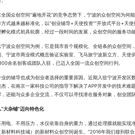
合。
在全国众创空间“遍地开花”的竞争态势下，宁波的众创空间为何
作方式越来越标准化，以“创业辅导+天使投资”“开放式平台+天使
型孵化模式初具轮廓，经过一段时间的发展，众创空间的服务功
以宁波众创空间为例，它是我市首个规模化、全链条的众创空间，自
间、宁波市商业模式概念验证实验室、飞马旅宁波新立方、天使俱
1800余名创客或团队入驻，已迈入全国一流众创空间行列。
专业的辅导也成为创业者选择的重要原因。近期入驻宁波开发区数字
银杰，在南京一家科技公司的指导下解决了APP开发中的技术难题
撑，还能与众多企业交流，不仅可以寻找潜在服务对象，创业团队
从“大杂铺”迈向特色化
不用电、不用压力，水仅依靠自身的重力，通过处理膜就能实现
（新材料科技城）的新材料众创空间诞生。“2016年我们接到联