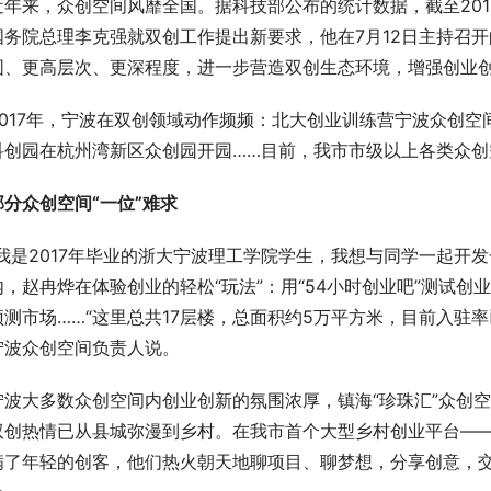
近年来，众创空间风靡全国。据科技部公布的统计数据，截至201
国务院总理李克强就双创工作提出新要求，他在7月12日主持召
围、更高层次、更深程度，进一步营造双创生态环境，增强创业
2017年，宁波在双创领域动作频频：北大创业训练营宁波众创
科创园在杭州湾新区众创园开园……目前，我市市级以上各类众创空
部分众创空间“一位”难求
“我是2017年毕业的浙大宁波理工学院学生，我想与同学一起开发
内，赵冉烨在体验创业的轻松“玩法”：用“54小时创业吧”测试创业
预测市场……“这里总共17层楼，总面积约5万平方米，目前入驻率
宁波众创空间负责人说。
宁波大多数众创空间内创业创新的氛围浓厚，镇海“珍珠汇”众创空
双创热情已从县城弥漫到乡村。在我市首个大型乡村创业平台——
满了年轻的创客，他们热火朝天地聊项目、聊梦想，分享创意，