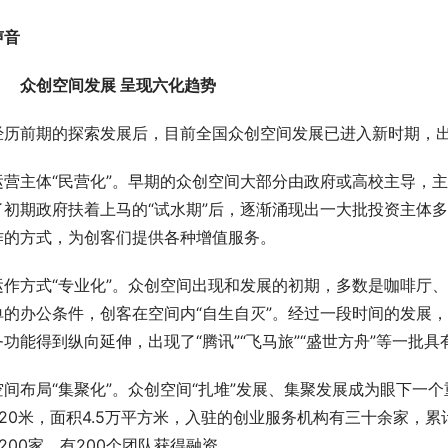
声音
众创空间发展 呈现六化趋势
经历前期的探索发展后，目前全国众创空间发展已进入新时期，
运营主体“民营化”。早期的众创空间大部分由政府或高校主导，
了初期政府扶着上马的“试水期”后，逐渐涌现出一大批投资主体
作的方式，为创客们提供各种增值服务。
运作方式“专业化”。众创空间出现和发展的初期，多数是咖啡厅
单的办公条件，创客在空间内“自生自灭”。经过一段时间的发展
务功能得到纵向延伸，出现了“腾讯”“飞马旅”“盛世方舟”等一
空间布局“集聚化”。众创空间“扎堆”发展、集聚发展成为眼下一
220米，面积4.5万平方米，入驻的创业服务机构有三十余家，
2200家，有200个团队获得融资。