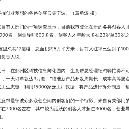
怀揣创业梦想的各路创客云集宁波。（章勇涛 摄）
来自有关部门的一项调查显示，目前我市登记在册的各类创客人才
3000名，创业导师600多名，创客人才年龄大多在23岁至30岁
“这里总共17层楼，总面积约5万平方米，目前入驻率已达到了10
间负责人说。
近日，在鄞州区科技信息孵化园内，生意帮总经理纪鸿聪忙得不可
片，一天订单就达3万套。“瞄准新产品开发周期长、成本高等痛点
代工生态链，利用15000家云工厂数据，将产品进行拆分制造，
生意帮是宁波众多众创空间内创客们的一个缩影。来自有关部门
才在7000名左右，其中较为活跃的创客人才超过3000名，创业导
间。