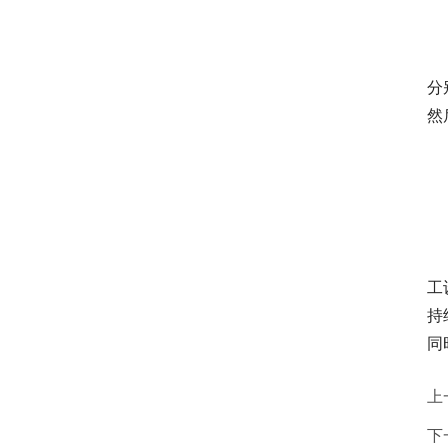
分
然
工
持
同
上
下