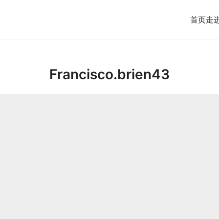
首页
走
Francisco.brien43